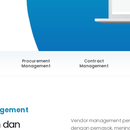
Procurement
Contract
Management
Management
agement
Vendor management pen
n dan
dengan pemasok, meningka